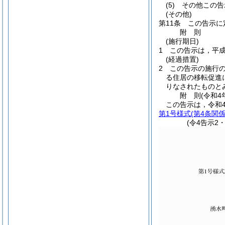
(5)
その他この告
(その他)
第11条
この告示に
附
則
(施行期日)
1
この告示は，平成
(経過措置)
2
この告示の施行
る住居の移転促進
りなされたものと
附
則
(令和4
この告示は，令和
第1号様式
(第4条関係
(令4告示2