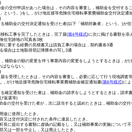
)
助金の交付申請があった場合は，その内容を審査し，補助金を交付する
」という。)
をし，がけ地近接等危険住宅移転事業費補助金交付決定通
)
する補助金の交付決定通知を受けた者
(以下「補助対象者」という。)
が住
。
宅移転工事を完了したときは，完了届
(
第4号様式
)
に次に掲げる書類を添
険住宅跡地の写真各3枚
却に要する経費の見積書又は請負工事の場合は，契約書各3通
る場合は土地取得登記簿謄本の写し3通
は，補助金の額の変更を伴う事業内容の変更をしようとするときは，が
ればならない。
)
了届を受理したときは，その内容を審査し，必要に応じて行う現地調査
し，がけ地近接等危険住宅移転事業費補助金確定通知書
(
第6号様式
)
によ
する確定通知を受けた者は，補助金の請求をしようとするときは，請求
び返還等)
助金の交付を受けた者が，次に該当すると認めたときは，補助金の交付
用途に使用したとき。
容又は交付決定に付された条件に違反したとき。
町長に提出する書類に虚偽の記載をし，又は補助事業の実施について不
部又は一部を中止し，又は廃止したとき。