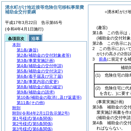
湧水町がけ地近接等危険住宅移転事業費
補助金交付要綱
○湧水町がけ
平成17年3月22日 告示第65号
(趣旨)
(令和4年4月1日施行)
第1条
この告示は
(補助金の交付対象
条項目次
沿革
第2条
この告示に
本則
2
この告示におい
第1条
(趣旨)
がけの高さの2倍
第2条
(補助金の交付対象者等)
3
前条
に規定する
第3条
(事業実施計画)
第4条
(補助金の交付申請)
補助
第5条
(補助金の交付決定)
(1)
危険住宅の除
第6条
(着手届及び完了届)
第7条
(事業内容の変更)
第8条
(補助金の額の確定)
(2)
危険住宅に代
第9条
(補助金の請求)
を含む。)
に要す
第10条
(補助金の取消し及び返還等)
(事業実施計画)
第11条
(その他)
第3条
補助金の交
附則
業実施計画書を作
附則
(令和4年2月1日告示第2号)
(補助金の交付申請
第1号様式
(第4条関係)
第4条
補助金の交
第2号様式
(第5条関係)
ればならない。
第3号様式
(第6条関係)