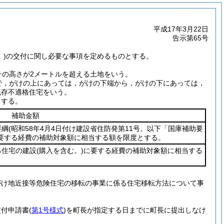
平成17年3月22日
告示第65号
)
の交付に関し必要な事項を定めるものとする。
その高さが2メートルを超える土地をいう。
で，がけの上にあっては，がけの下端から，がけの下にあっては，
既存不適格住宅をいう。
とする。
補助金額
要綱
(昭和58年4月4日付け建設省住防発第11号。以下「国庫補助要
要する経費の補助対象額に相当する額を限度とする。
る住宅の建設
(購入を含む。)
に要する経費の補助対象額に相当する
がけ地近接等危険住宅の移転の事業に係る住宅移転方法について事
交付申請書
(
第1号様式
)
を町長が指定する日までに町長に提出しなけ