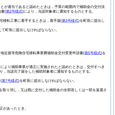
ことが適当であると認めたときは，予算の範囲内で補助金の交付決
知書
(
第2号様式
)
により，当該対象者に通知するものとする。
宅移転工事に着手するときは，着手届
(
第3号様式
)
を町長に提出し
えて町長に提出しなければならない。
け地近接等危険住宅移転事業費補助金交付変更申請書
(
第5号様式
)
を
等により補助事業が適正に実施されたと認めたときは，交付すべき
り，当該完了届をした補助対象者に通知するものとする。
書
(
第7号様式
)
を町長に提出しなければならない。
を取り消し，又は既に交付した補助金の全部若しくは一部を返還さ
正があったとき。