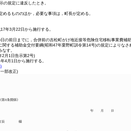
示の規定に違反したとき。
定めるもののほか，必要な事項は，町長が定める。
17年3月22日から施行する。
の日の前日までに，合併前の吉松町がけ地近接等危険住宅移転事業費補
に関する補助金交付要綱
(昭和47年栗野町訓令第14号)
の規定によりなさ
みなす。
年2月1日
告示第2号)
4年4月1日から施行する。
)
・一部改正)