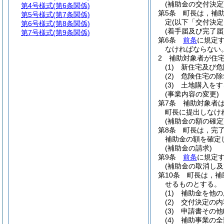
(補助金の交付決定
第4号様式
(第6条関係)
第5条
町長は，補
第5号様式
(第7条関係)
定
(以下「交付決定
第6号様式
(第8条関係)
(着手届及び完了届
第7号様式
(第9条関係)
第6条
前条
に規定
なければならない
2
補助対象者が住
(1)
新住宅及び危
(2)
危険住宅の除
(3)
土地購入をす
(事業内容の変更)
第7条
補助対象者
町長に提出しなけ
(補助金の額の確定
第8条
町長は，完
補助金の額を確定
(補助金の請求)
第9条
前条
に規定
(補助金の取消し及
第10条
町長は，補
せるものとする。
(1)
補助金を他の
(2)
交付決定の内
(3)
申請書その他
(4)
補助事業の全