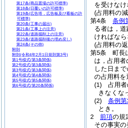
第17条
(商品置場の許可標準)
を受けなけ
第18条
(日覆いの許可標準)
(占用料の減
第19条
(広告塔，広告板及び看板の許
可標準)
第4条
条例
第20条
(工事の届出)
る者は，道
第21条
(工事上の注意)
第22条
(道路掘削上の注意)
ければなら
第23条
(道路掘削後の埋め戻し)
(占用料の返
第24条
(その他)
附則
第5条
町長
附則
(令和4年2月1日規則第3号)
は，占用者
第1号様式
(第3条関係)
第2号様式
(第3条関係)
した日まで
第3号様式
(第3条関係)
第4号様式
(第4条関係)
の占用料を
第5号様式
(第5条関係)
(1)
占用者
第6号様式
(第20条関係)
きなくな
(2)
条例第
とき。
2
前項
の規
その事実の