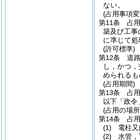
ない。
(占用事項
第11条
占
築及び工事
に準じて処
(許可標準)
第12条
道
し，かつ，
められるも
(占用期間)
第13条
占
以下「政令
(占用の場所
第14条
占
(1)
電柱又
(2)
水管，