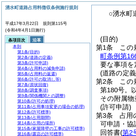
湧水町道路占用料徴収条例施行規則
○湧水町
平成17年3月22日 規則第115号
(令和4年4月1日施行)
(目的)
条項目次
沿革
第1条
この
本則
第1条
(目的)
町条例第1
第2条
(道路の定義)
第3条
(許可申請)
要な事項を
第4条
(占用料の減免申請)
(道路の定義
第5条
(占用料の返還)
第6条
(許可の取消し等)
第2条
この
第7条
(原状回復)
第180号。
第8条
(調査事項)
第9条
(関係機関との調整)
その附属物
第10条
(許可の処理)
(許可申請)
第11条
(占用事項変更の場合の処理)
第12条
(許可標準)
第3条
占用
第13条
(占用期間)
可申請・協
第14条
(占用の場所)
第15条
(家屋障壁の工事の許可標準)
回答書
(
第2
第16条
(露店の許可標準)