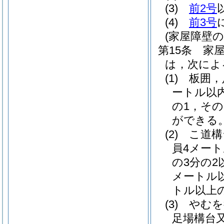
(3)
前2号
(4)
前3号
(家屋障壁
第15条
家
は，次によ
(1)
板囲，
ートル以
の1，そ
ができる
(2)
こ道構
員4メー
の3分の2
メートル
トル以上
(3)
やむを
足場構台