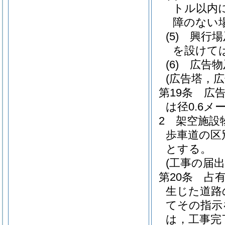
トル以内
障のない
(5)
興行場
を設けて
(6)
広告物
(広告塔，
第19条
広
は径0.6
2
架空施設
歩車道の区
とする。
(工事の届出
第20条
占
生じた道路
てその指示
は，工事完