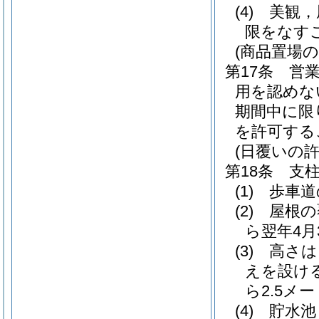
(4)
美観，
限をなす
(商品置場の
第17条
営
用を認めな
期間中に限
を許可する
(日覆いの許
第18条
支
(1)
歩車道
(2)
屋根の
ら翌年4
(3)
高さは
えを設け
ら2.5
(4)
貯水池