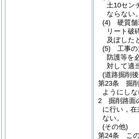
土10セ
ならない
(4)
硬質舗
リート破
及ぼした
(5)
工事の
防護等を
対して適
(道路掘削
第23条
掘
ようにしな
2
掘削路面
に行い，在
ない。
(その他)
第24条
こ