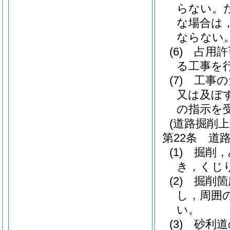
らない。
な場合は
ならない
(6)
占用許
る工事を
(7)
工事の
又は及ぼ
の指示を
(道路掘削上
第22条
道
(1)
掘削，
き，くじ
(2)
掘削箇
し，周囲
い。
(3)
砂利道