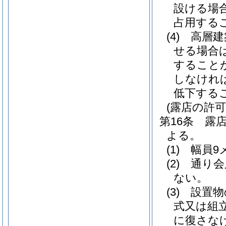
設ける場
占用する
(4)
高層建
せる場合
すること
しなけれ
低下する
(露店の許可
第16条
露
よる。
(1)
幅員9
(2)
通り会
ない。
(3)
設置物
式又は組
に復さな