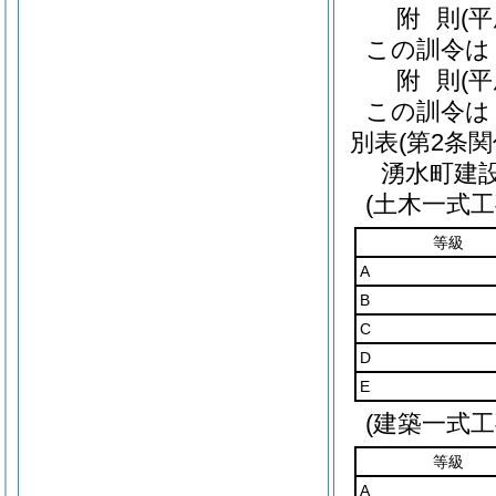
附
則
(
この訓令は
附
則
(平
この訓令は
別表
(第2条関
湧水町建
(土木一式工
等級
A
B
C
D
E
(建築一式工
等級
A