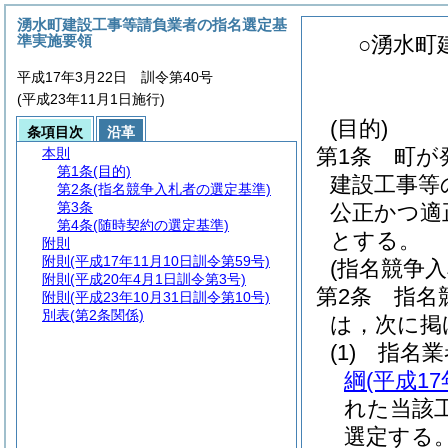
湧水町建設工事等請負業者の指名選定基
準実施要領
○湧水町
平成17年3月22日 訓令第40号
(平成23年11月1日施行)
(目的)
条項目次
沿革
第1条
町が
本則
第1条
(目的)
建設工事等
第2条
(指名競争入札者の選定基準)
第3条
公正かつ適
第4条
(随時契約の選定基準)
とする。
附則
附則
(平成17年11月10日訓令第59号)
(指名競争
附則
(平成20年4月1日訓令第3号)
第2条
指名
附則
(平成23年10月31日訓令第10号)
別表
(第2条関係)
は，次に掲
(1)
指名業
綱
(平成1
れた当該
選定する