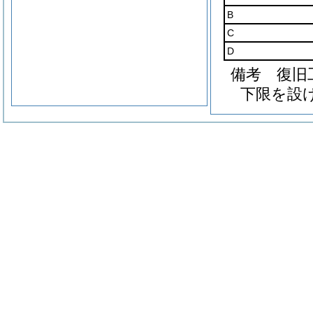
B
C
D
備考 復旧
下限を設