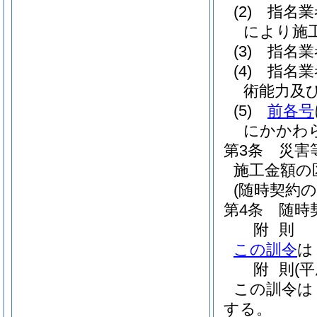
(2)
指名業
により施
(3)
指名業
(4)
指名業
術能力及
(5)
前各号
にかかわ
第3条
災害
施工金額の
(随時契約の
第4条
随時
附
則
この訓令
は
附
則
(平
この訓令は
する。