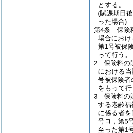
とする。
(賦課期日
った場合)
第4条
保険
場合におけ
第1号被保
って行う。
2
保険料の
における当
号被保険者
をもって行
3
保険料の
する老齢福
に係る者を
号ロ，第5
至った第1