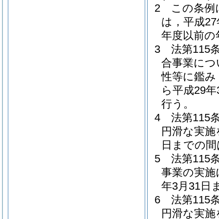
2
この条例
は，平成2
年度以前の
3
法第11
合事業につ
性等に鑑み
ら平成29年
行う。
4
法第11
円滑な実施を
日までの間
5
法第11
事業の実施
年3月31
6
法第11
円滑な実施を