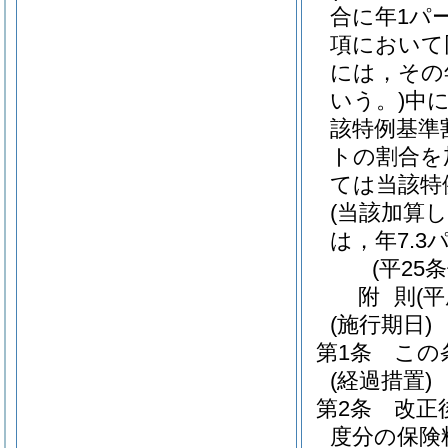
合に年1パ
項において
には，その
いう。)
中に
該特例基準
トの割合を
ては当該特
(当該加算
は，年7.3
(平25
附
則
(
(施行期日)
第1条
この
(経過措置)
第2条
改正
度分の保険