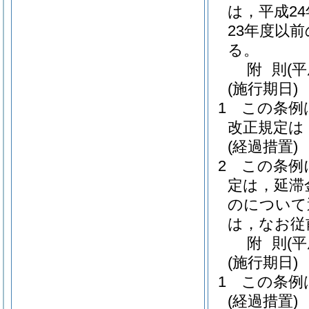
は，平成2
23年度以
る。
附
則
(
(施行期日)
1
この条例
改正規定は
(経過措置)
2
この条例
定は，延滞
のについて
は，なお従
附
則
(
(施行期日)
1
この条例
(経過措置)