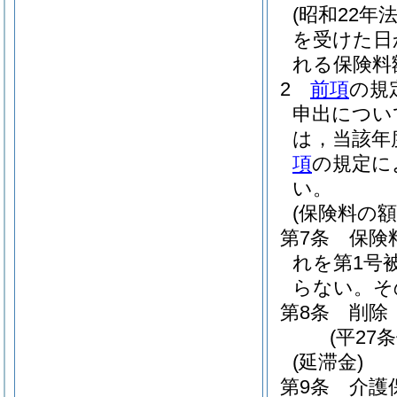
(昭和22年法
を受けた日
れる保険料
2
前項
の規
申出につい
は，当該年
項
の規定に
い。
(保険料の額
第7条
保険
れを第1号
らない。
そ
第8条
削除
(平27条
(延滞金)
第9条
介護