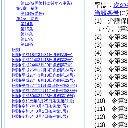
第12条
(保険料に関する申告)
率は，
次の
第3章
補則
当該各号
に
第13条
(委任)
第4章
罰則
(1)
介護保
第14条
いう。)
第
第15条
第16条
(2)
令第3
第17条
(3)
令第3
第18条
附則
(4)
令第3
附則
(平成18年3月31日条例第9号)
(5)
令第3
附則
(平成21年3月18日条例第2号)
附則
(平成24年3月29日条例第7号)
(6)
令第3
附則
(平成25年12月5日条例第24号)
附則
(平成27年3月19日条例第14号)
(7)
令第3
附則
(平成27年6月10日条例第22号)
(8)
令第38
附則
(平成27年11月30日条例第28号)
附則
(平成27年12月17日条例第33号)
(9)
令第38
附則
(平成30年3月23日条例第16号)
(10)
令第3
附則
(令和元年6月25日条例第31号)
附則
(令和2年3月3日条例第9号)
(11)
令第3
附則
(令和3年3月1日条例第5号)
(12)
令第3
附則
(令和6年3月7日条例第5号)
(13)
令第3