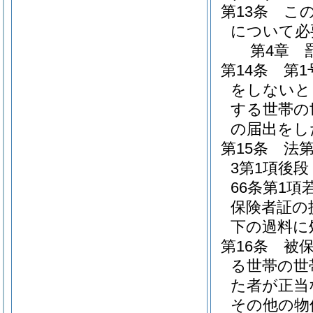
第13条
こ
について必
第4章
第14条
第1
をしないと
する世帯の
の届出をし
第15条
法第
3第1項後段
66条第1
保険者証の
下の過料に
第16条
被
る世帯の世
た者が正当
その他の物