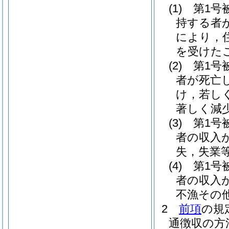
(1)
第1号
持する者
により，
を受けた
(2)
第1号
者が死亡
け，若し
著しく減
(3)
第1号
者の収入
失，失業
(4)
第1号
者の収入
不漁その
2
前項
の規
通徴収の方