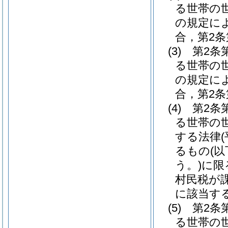
る世帯の
の規定に
合，第2条
(3)
第2条
る世帯の
の規定に
合，第2条
(4)
第2条
る世帯の
する法律
るもの
(
う。)
に限
村民税が
に該当する
(5)
第2条
る世帯の