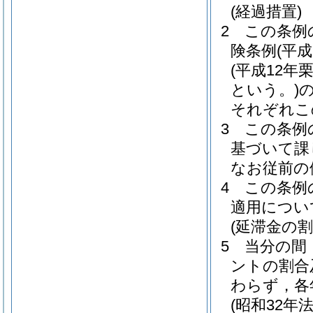
(経過措置)
2
この条例
険条例
(平
(平成12年
という。)
それぞれこ
3
この条例
基づいて課
なお従前の
4
この条例
適用につい
(延滞金の割
5
当分の間
ントの割合
わらず，各
(昭和32年法