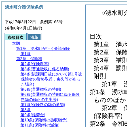
湧水町介護保険条例
○湧水町
平成17年3月22日 条例第165号
(令和6年4月1日施行)
目次
条項目次
沿革
第1章
湧
本則
第1章
湧水町が行う介護保険
第2章
保
第1条
第2章
保険料
第3章
補
第2条
(保険料率)
第4章
罰
第3条
(普通徴収に係る納期)
第4条
(賦課期日後において第1号被
附則
保険者の資格取得，喪失等があっ
第1章
た場合)
第5条
(普通徴収の特例)
第1条
湧水
第6条
(普通徴収の特例に係る保険
もののほか
料額の修正の申出等)
第7条
(保険料の額の通知)
第2章
第8条
(保険料率)
第9条
(延滞金)
第10条
(保険料の徴収猶予)
第2条
令和
第11条
(保険料の減免)