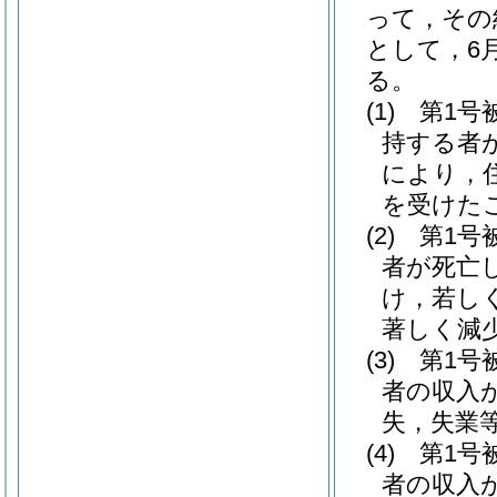
って，その
として，6
る。
(1)
第1号
持する者
により，
を受けた
(2)
第1号
者が死亡
け，若し
著しく減
(3)
第1号
者の収入
失，失業
(4)
第1号
者の収入