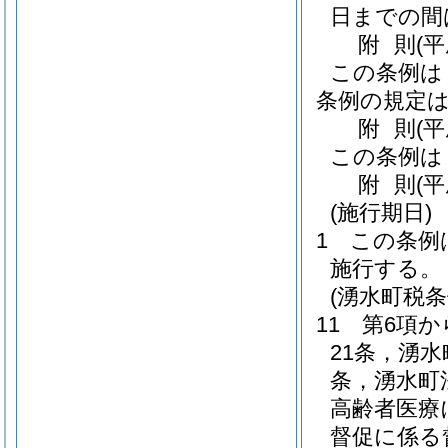
日までの間
附
則
(
この条例は
条例の規定は
附
則
(平
この条例は
附
則
(平
(施行期日)
1
この条例は
施行する。
(湧水町税
11
第6項
21条，湧
条，湧水町
高齢者医療
督促に係る