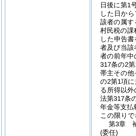
日後に第1
した日から
該者の属す
村民税の課
した申告書
者及び当該
者の前年中
317条の2
帯主その他
の2第1項
る所得以外
法第317
年金等支払
この限りで
第3章
(委任)