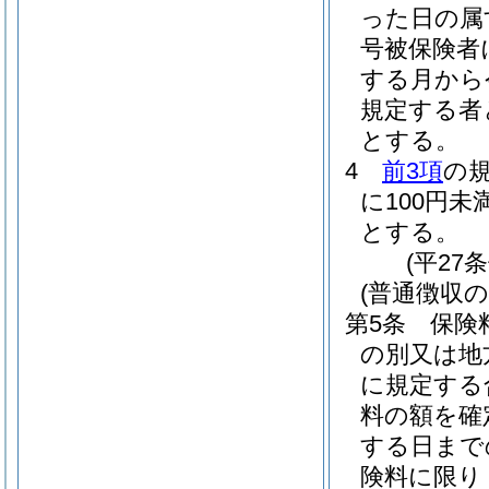
った日の属
号被保険者
する月から
規定する者
とする。
4
前3項
の
に100円
とする。
(平27
(普通徴収の
第5条
保険
の別又は地
に規定する
料の額を確
する日まで
険料に限り