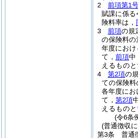
2
前項第1
賦課に係る
険料率は，
3
前項
の規
の保険料の
年度におけ
て，
前項
中
えるものと
4
第2項
の
ての保険料
各年度にお
て，
第2項
えるものと
(令6条
(普通徴収に
第3条
普通