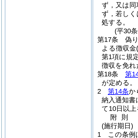
ず，又は同
ず，若しく
処する。
(平30
第17条
偽
よる徴収金
第1項に規
徴収を免れ
第18条
第1
が定める。
2
第14条
か
納入通知書
て10日以
附
則
(施行期日)
1
この条例