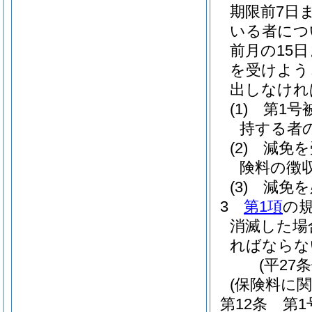
期限前7日
いる者につ
前月の15
を受けよう
出しなけれ
(1)
第1号
持する者
(2)
減免を
険料の徴
(3)
減免を
3
第1項
の
消滅した場
ればならな
(平27
(保険料に関
第12条
第1