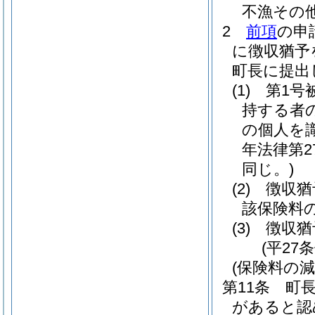
不漁その
2
前項
の申
に徴収猶予
町長に提出
(1)
第1号
持する者
の個人を
年法律第2
同じ。)
(2)
徴収猶
該保険料
(3)
徴収猶
(平27
(保険料の減
第11条
町
があると認