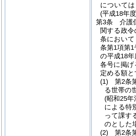
については
(平成18年
第3条
介護
関する政令
条において
条第1項第
の平成18
各号に掲げ
定める額と
(1)
第2条
る世帯の
(昭和25年
による特
って課す
のとした場
(2)
第2条