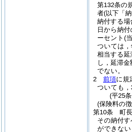
第132条
者
(以下「
納付する場
日から納付
ーセント
(
ついては，年
相当する延
し，延滞金
でない。
2
前項
に規
ついても，
(平25
(保険料の徴
第10条
町
その納付す
ができない