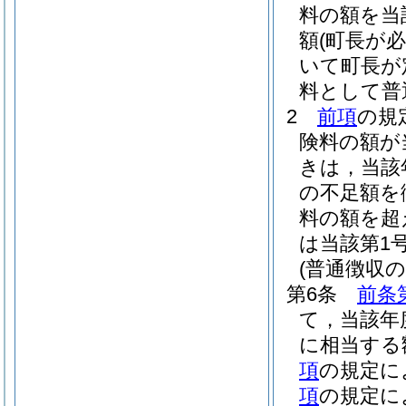
料の額を当
額
(町長が
いて町長が
料として普
2
前項
の規
険料の額が
きは，当該
の不足額を
料の額を超
は当該第1
(普通徴収
第6条
前条
て，当該年
に相当する
項
の規定に
項
の規定に