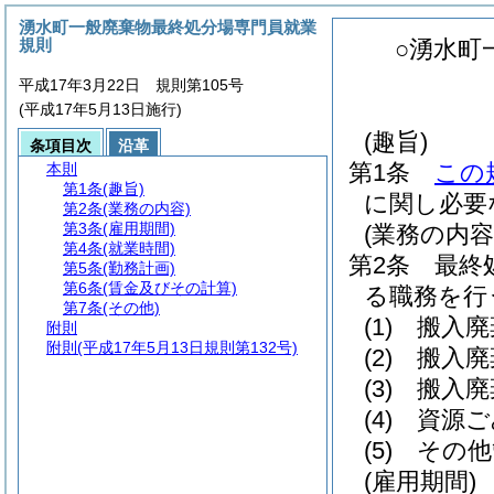
湧水町一般廃棄物最終処分場専門員就業
規則
○湧水町
平成17年3月22日 規則第105号
(平成17年5月13日施行)
(趣旨)
条項目次
沿革
第1条
この
本則
第1条
(趣旨)
に関し必要
第2条
(業務の内容)
第3条
(雇用期間)
(業務の内容
第4条
(就業時間)
第2条
最終
第5条
(勤務計画)
第6条
(賃金及びその計算)
る職務を行
第7条
(その他)
(1)
搬入廃
附則
附則
(平成17年5月13日規則第132号)
(2)
搬入廃
(3)
搬入廃
(4)
資源ご
(5)
その他
(雇用期間)