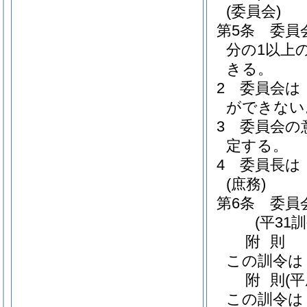
(委員会)
第5条
委員
分の1以上
きる。
2
委員会は
ができない
3
委員会の
定する。
4
委員長は
(庶務)
第6条
委員
(平31
附
則
この訓令は
附
則
(
この訓令は