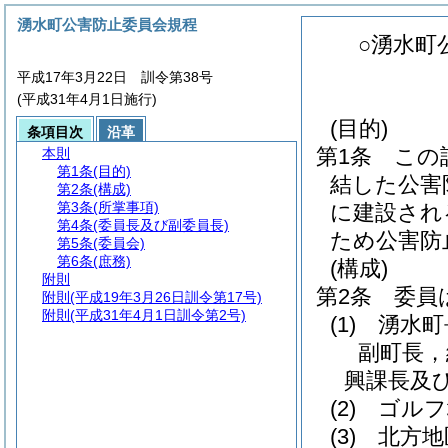
湧水町公害防止委員会規程
○湧水町
平成17年3月22日 訓令第38号
(平成31年4月1日施行)
(目的)
条項目次
沿革
第1条
この
本則
第1条
(目的)
結した公害
第2条
(構成)
第3条
(所掌事項)
に建設され
第4条
(委員長及び副委員長)
ため公害防
第5条
(委員会)
第6条
(庶務)
(構成)
附則
第2条
委員
附則
(平成19年3月26日訓令第17号)
附則
(平成31年4月1日訓令第2号)
(1)
湧水町
副町長，
興課長及
(2)
ゴルフ
(3)
北方地