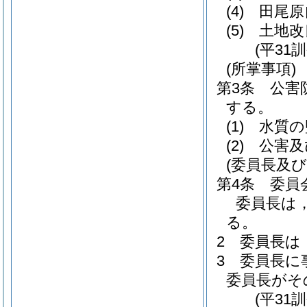
(4)
田尾原
(5)
土地改
(平31
(所掌事項)
第3条
公害
する。
(1)
水質の
(2)
公害及
(委員長及び
第4条
委員
委員長は
る。
2
委員長は
3
委員長に
委員長がそ
(平31