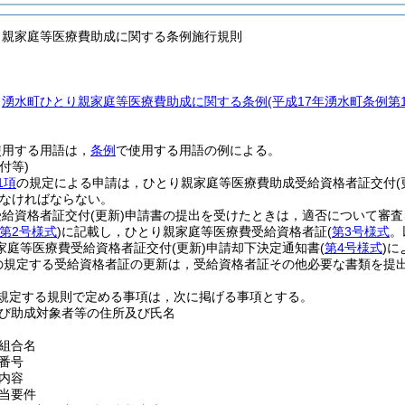
り親家庭等医療費助成に関する条例施行規則
，
湧水町ひとり親家庭等医療費助成に関する条例
(平成17年湧水町条例第
使用する用語は，
条例
で使用する用語の例による。
付等)
1項
の規定による申請は，ひとり親家庭等医療費助成受給資格者証交付
(
なければならない。
受給資格者証交付
(更新)
申請書の提出を受けたときは，適否について審査
第2号様式
)
に記載し，ひとり親家庭等医療費受給資格者証
(
第3号様式
。
家庭等医療費受給資格者証交付
(更新)
申請却下決定通知書
(
第4号様式
)
に
の規定する受給資格者証の更新は，受給資格者証その他必要な書類を提出
規定する規則で定める事項は，次に掲げる事項とする。
び助成対象者等の住所及び氏名
組合名
番号
内容
当要件