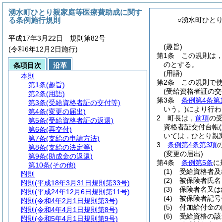
湧水町ひとり親家庭等医療費助成に関す
る条例施行規則
○湧水町ひと
平成17年3月22日 規則第82号
(趣旨)
(令和6年12月2日施行)
第1条
この規則は
のとする。
条項目次
沿革
(用語)
本則
第2条
この規則で
第1条
(趣旨)
(受給資格者証の交
第2条
(用語)
第3条
条例第4条第
第3条
(受給資格者証の交付等)
いう。)
により行わ
第4条
(変更の届出)
2
町長は，
前項
の
第5条
(受給資格者証の返還)
資格者証交付台帳
(
第6条
(再交付)
いては，ひとり親
第7条
(支給の申請方法)
3
条例第4条第3項
第8条
(支給の決定等)
(変更の届出)
第9条
(助成金の返還)
第4条
条例第5条
に
第10条
(その他)
(1)
受給資格者及
附則
(2)
被保険者氏名
附則
(平成18年3月31日規則第33号)
(3)
保険者名又は
附則
(平成24年12月6日規則第11号)
(4)
被保険者記号
附則
(令和4年2月1日規則第3号)
(5)
付加給付金の
附則
(令和4年4月1日規則第8号)
(6)
受給資格の該
附則
(令和5年4月1日規則第9号)