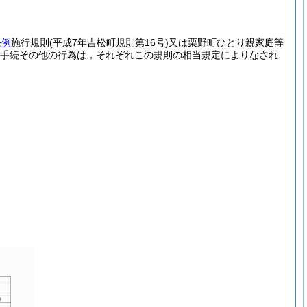
条例
施行規則
(平成7年吉松町規則第16号)
又は栗野町ひとり親家庭等
手続その他の行為は，それぞれこの規則の相当規定によりなされ