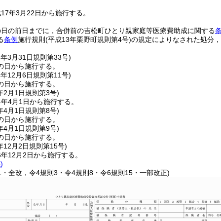
17年3月22日から施行する。
の日の前日までに，合併前の吉松町ひとり親家庭等医療費助成に関する
る
条例
施行規則
(平成13年栗野町規則第4号)
の規定によりなされた処分，
8年3月31日
規則第33号)
の日から施行する。
4年12月6日
規則第11号)
の日から施行する。
年2月1日
規則第3号)
4年4月1日から施行する。
年4月1日
規則第8号)
の日から施行する。
年4月1日
規則第9号)
の日から施行する。
年12月2日
規則第15号)
年12月2日から施行する。
)
11・全改，令4規則3・令4規則8・令6規則15・一部改正)