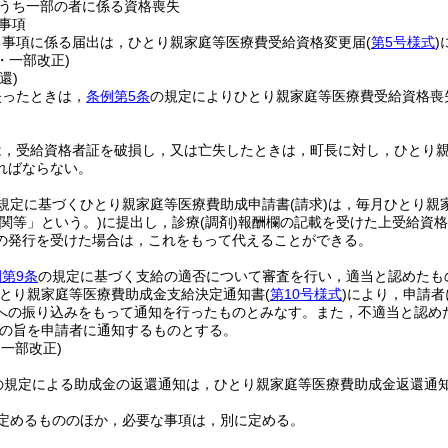
うち一部の者に係る資格喪失
事項
る事項に係る届出は，ひとり親家庭等医療費受給資格変更届
(
第5号様式
)
5・一部改正)
還)
失ったときは，
条例第5条
の規定によりひとり親家庭等医療費受給資格喪
は，受給資格者証を破損し，又は亡失したときは，町長に対し，ひとり
ればならない。
規定に基づくひとり親家庭等医療費助成申請書
(請求)
は，毎月ひとり親
関等」という。)
に提出し，診療
(調剤)
報酬欄の記載を受けた上受給資格
の発行を受けた場合は，これをもって代えることができる。
第9条
の規定に基づく支給の適否について審査を行い，適当と認めたも
とり親家庭等医療費助成金支給決定通知書
(
第10号様式
)
により，申請者
への振り込みをもって通知を行ったものとみなす。
また，不適当と認め
の旨を申請者に通知するものとする。
・一部改正)
の規定による助成金の返還通知は，ひとり親家庭等医療費助成金返還通
定めるもののほか，必要な事項は，別に定める。