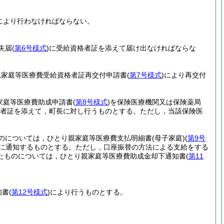
により行わなければならない。
失届
(
第6号様式
)
に受給資格者証を添えて届け出なければならな
親家庭等医療費受給資格者証再交付申請書
(
第7号様式
)
により再交付
家庭等医療費助成申請書
(
第8号様式
)
を保険医療機関又は保険薬局
者証を添えて，町長に対し行うものとする。
ただし，当該保険医
のについては，ひとり親家庭等医療費支払明細書
(母子家庭)
(
第9号
に通知するものとする。
ただし，口座振替の方法による支給をする
たものについては，ひとり親家庭等医療費助成金却下通知書
(
第11
知書
(
第12号様式
)
により行うものとする。