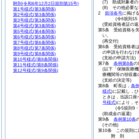
(7)
助成対象者の
附則
(令和6年12月2日規則第15号)
(8)
その他必要な
第1号様式
(第3条関係)
2
前項各号
に掲げ
第2号様式
(第3条関係)
(令6規則1
第3号様式
(第3条関係)
(受給資格者証の返
第4号様式
(第3条関係)
第5条
受給資格を
第5号様式
(第4条関係)
い。
第6号様式
(第5条関係)
(再交付)
第7号様式
(第6条関係)
第6条
受給資格者
第8号様式
(第7条関係)
の申請を行わなけ
第9号様式
(第8条関係)
(支給の申請方法)
第10号様式
(第8条関係)
第7条
条例第8条
の
第11号様式
(第8条関係)
(以下「保険医療機
第12号様式
(第9条関係)
療機関等の領収書
(支給の決定等)
第8条
町長は，
条例
様式
)
に記載し，ひ
ときは，当該口座
号様式
)
により，そ
(令5規則9
(助成金の返還)
第9条
条例第10条
(その他)
第10条
この規則に
附
則