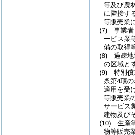
等及び農
に隣接す
等販売業
(7)
事業者
ービス業
備の取得
(8)
過疎地
の区域と
(9)
特別償
条第4項の
適用を受
等販売業
サービス
建物及び
(10)
生産
物等販売