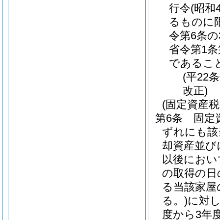
行令
(昭和
るものに限
令第6条の
省令第1
であるこ
(平22
改正)
(固定資産
第6条
固定
ずれにも該
却資産並び
以後におい
の取得の日
る当該家屋
る。)
に対
度から3年