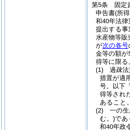
第5条
固定
申告書
(所
和40年法律
提出する事
水産物等販
が
次の各号
金等の額が
得等に限る
(1)
過疎法
措置が適
号。以下
得等され
あること
(2)
一の生
む。)
であ
和40年政令