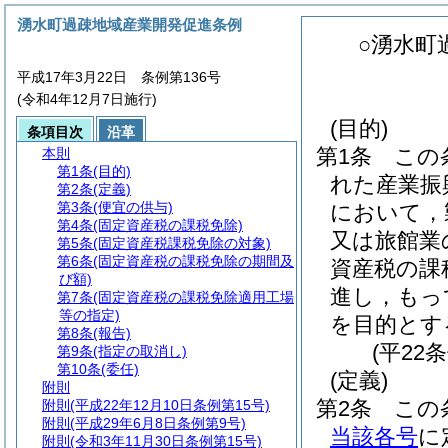
湧水町過疎地域産業開発促進条例
○湧水町
平成17年3月22日 条例第136号
(令和4年12月7日施行)
(目的)
条項目次
沿革
第1条
この
本則
第1条
(目的)
れた産業振
第2条
(定義)
第3条
(便宜の供与)
において，
第4条
(固定資産税の課税免除)
又は旅館業
第5条
(固定資産税課税免除の対象)
第6条
(固定資産税の課税免除の期間及
資産税の課
び額)
進し，もっ
第7条
(固定資産税の課税免除適用工場
等の指定)
を目的とす
第8条
(報告)
(平22
第9条
(指定の取消し)
第10条
(委任)
(定義)
附則
第2条
この
附則
(平成22年12月10日条例第15号)
附則
(平成29年6月8日条例第9号)
当該各号
に
附則
(令和3年11月30日条例第15号)