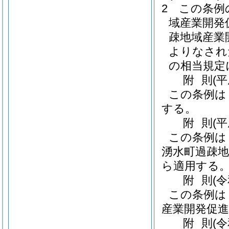
2
この条例
域産業開発
疎地域産業
よりなされ
の相当規定
附
則
(平
この条例は
する。
附
則
(
この条例は
湧水町過疎地
ら適用する
附
則
(
この条例は
産業開発促進
附
則
(