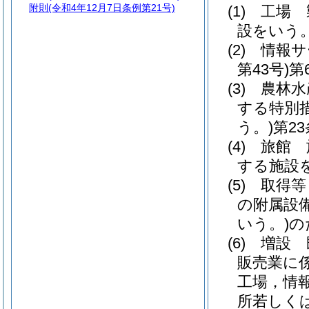
附則
(令和4年12月7日条例第21号)
(1)
工場 
設をいう
(2)
情報サ
第43号)
第
(3)
農林水
する特別
う。)
第2
(4)
旅館 
する施設
(5)
取得等
の附属設
いう。)
の
(6)
増設 
販売業に
工場，情
所若しく