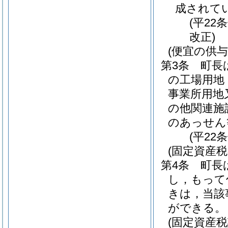
成されて
(平22
改正)
(便宜の供与
第3条
町長
の工場用地
事業所用地
の他関連施
のあっせん
(平22
(固定資産税
第4条
町長
し，もって
きは，当該
ができる。
(固定資産