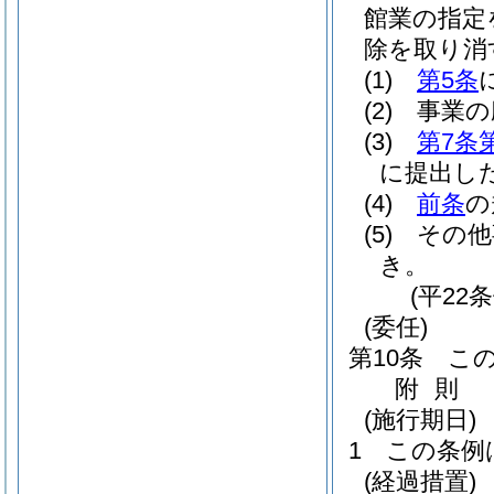
館業の指定
除を取り消
(1)
第5条
(2)
事業の
(3)
第7条
に提出し
(4)
前条
の
(5)
その他
き。
(平22
(委任)
第10条
こ
附
則
(施行期日)
1
この条例
(経過措置)