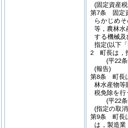
(固定資産
第7条
固定
らかじめそ
等，農林水
する機械及
指定
(以下
2
町長は，
(平22
(報告)
第8条
町長
林水産物等
税免除を行
(平22
(指定の取消
第9条
町長
は，製造業