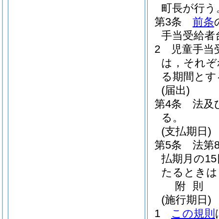
町長が行う
第3条
前条
手当受給者
2
児童手当
は，それぞ
る期間とす
(届出)
第4条
法及
る。
(支払期日)
第5条
法第
払期月の1
たるときは
附
則
(施行期日)
1
この規則