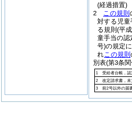
(経過措置)
2
この規則
対する児童
る規則
(平
童手当の認
号)
の規定
れ
この規則
別表
(第3条関
1 受給者台帳，認
2 改定請求書，未
3 前2号以外の届