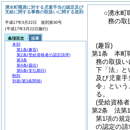
湧水町職員に対する児童手当の認定及び
支給に関する事務の取扱いに関する規則
○湧水町
務の取
平成17年3月22日 規則第30号
(平成17年3月22日施行)
条項目次
沿革
(趣旨)
本則
第1条
(趣旨)
第1条
本町
第2条
(受給資格者の認定請求)
第3条
務の取扱い
第4条
(届出)
下「法」と
第5条
(支払期日)
附則
及び児童手
別表
(第3条関係)
令」という
る。
(受給資格者
第2条
法第
第1項の規
の認定の請