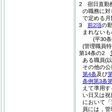
2
宿日直勤
の職務に対
で定める月
3
前2項
の
まれないも
(平30
(管理職員特
第14条の2
ある職員
(
その他の公
第4条
及び
条例第3条第
えて準用す
い日又は祝
において「
員には，管