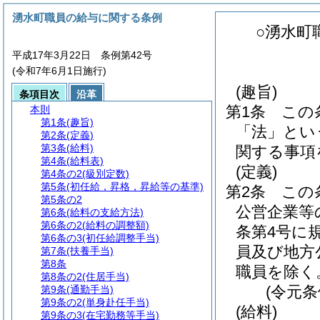
湧水町職員の給与に関する条例
○湧水町
平成17年3月22日 条例第42号
(令和7年6月1日施行)
(趣旨)
条項目次
沿革
第1条
この
本則
第1条
(趣旨)
「法」とい
第2条
(定義)
第3条
(給料)
関する事項
第4条
(給料表)
(定義)
第4条の2
(級別定数)
第5条
(初任給，昇格，昇給等の基準)
第2条
この
第5条の2
公営企業等
第6条
(給料の支給方法)
第6条の2
(給料の調整額)
条第4号に
第6条の3
(初任給調整手当)
員及び地方
第7条
(扶養手当)
第8条
職員を除く
第8条の2
(住居手当)
(令元条
第9条
(通勤手当)
第9条の2
(単身赴任手当)
(給料)
第9条の3
(在宅勤務等手当)