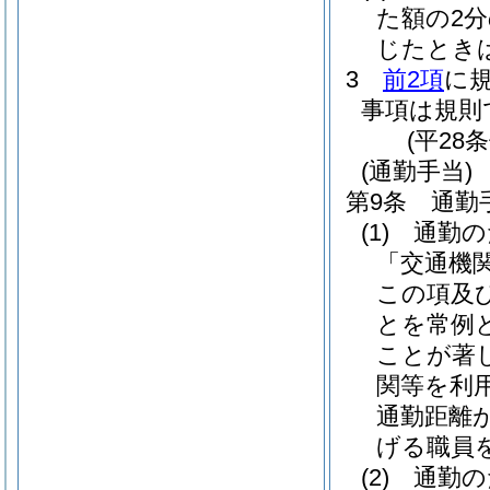
た額の2
じたとき
3
前2項
に
事項は規則
(平28
(通勤手当)
第9条
通勤
(1)
通勤の
「交通機
この項及
とを常例
ことが著
関等を利
通勤距離
げる職員を
(2)
通勤の