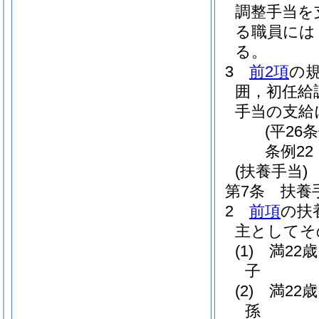
調整手当を
る職員には
る。
3
前2項
の
囲，初任給
手当の支給
(平26
条例22
(扶養手当)
第7条
扶養
2
前項
の扶
主としてそ
(1)
満22
子
(2)
満22
孫