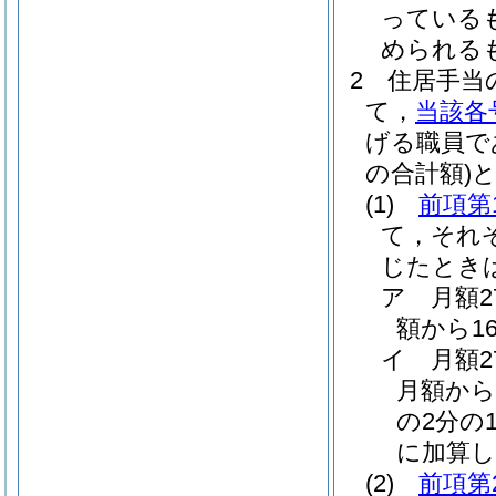
っている
められる
2
住居手当
て，
当該各
げる職員で
の合計額)
(1)
前項第
て，それ
じたとき
ア
月額
額から1
イ
月額
月額から
の2分の1
に加算し
(2)
前項第