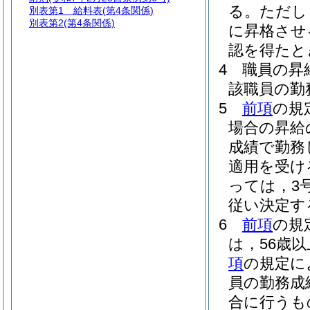
る。
ただし
別表第1
給料表(第4条関係)
別表第2
(第4条関係)
に昇格させ
認を得たと
4
職員の昇
該職員の勤
5
前項
の規
場合の昇給
成績で勤務
適用を受け
っては，3号
従い決定す
6
前項
の規
は，56歳
項
の規定に
員の勤務成
合に行うも