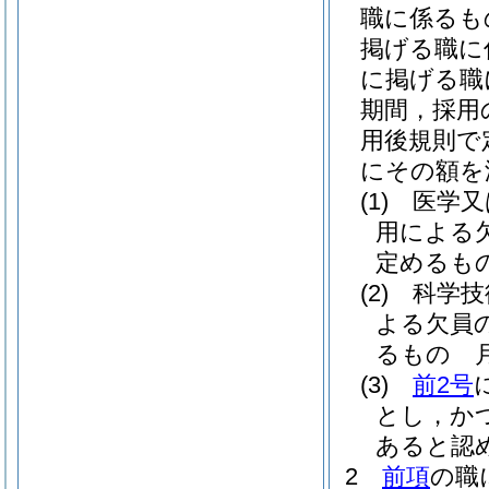
職に係るも
掲げる職に
に掲げる職
期間，採用
用後規則で
にその額を
(1)
医学又
用による
定めるもの
(2)
科学技
よる欠員
るもの 月
(3)
前2号
とし，か
あると認め
2
前項
の職