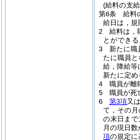
(給料の支給
第6条
給料
給日は，規
2
給料は，
とができる
3
新たに職
たに職員と
給，降給等
新たに定め
4
職員が離
5
職員が死
6
第3項
又
て，その月
の末日まで
月の現日数
項
の規定に