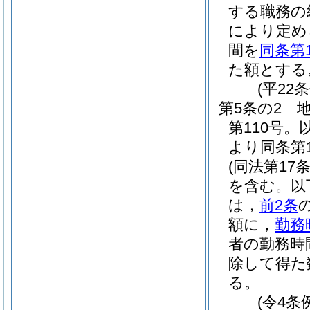
する職務の
により定め
間を
同条第
た額とする
(平22
第5条の2
第110号
より同条第
(同法第1
を含む。以
は，
前2条
額に，
勤務
者の勤務時
除して得た
る。
(令4条