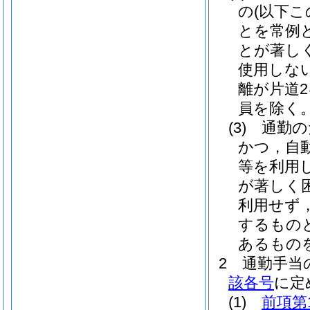
の
(以下
とを常例
とが著し
使用しな
離が片道
員を除く。
(3)
通勤の
かつ，自
等を利用
が著しく
利用せず
するもの
あるもの
2
通勤手当
該各号
に定
(1)
前項第