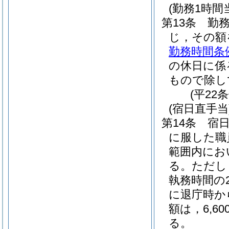
(勤務1時
第13条
勤
じ，その額
勤務時間条
の休日に係
もので除し
(平22
(宿日直手当
第14条
宿
に服した職
範囲内にお
る。
ただし
執務時間の
に退庁時か
額は，6,
る。