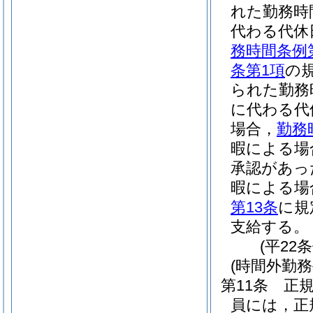
れた勤務時
代わる代休
務時間条例
条第1項
の
られた勤務
に代わる代
場合，
勤務
暇による場
承認があっ
暇による場
第13条
に規
支給する。
(平22
(時間外勤務
第11条
正
員には，正