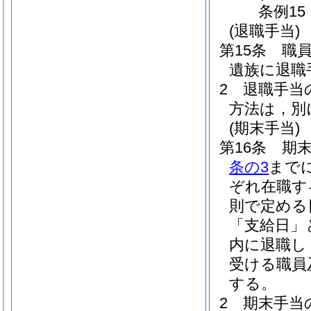
条例15
(退職手当)
第15条
職
遺族に退職
2
退職手当
方法は，別
(期末手当)
第16条
期末
条の3
まで
ぞれ在職す
則で定める
「支給日」
内に退職し
受ける職員
する。
2
期末手当