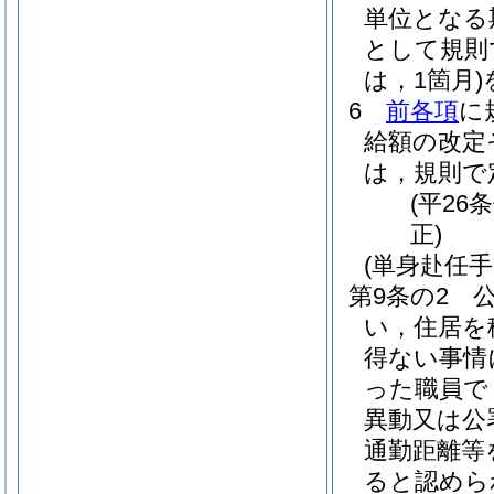
単位となる
として規則
は，1箇月)
6
前各項
に
給額の改定
は，規則で
(平26
正)
(単身赴任手
第9条の2
い，住居を
得ない事情
った職員で
異動又は公
通勤距離等
ると認めら