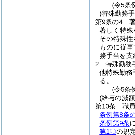
(令5条
(特殊勤務手
第9条の4
著しく特殊
その特殊性
ものに従事
務手当を支
2
特殊勤務
他特殊勤務
る。
(令5条
(給与の減額
第10条
職
条例第8条の
条例第9条
第1項
の規