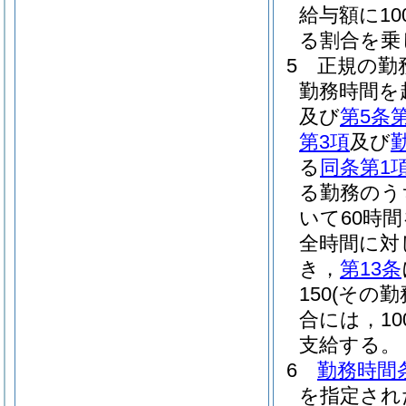
給与額に10
る割合を乗
5
正規の勤
勤務時間を
及び
第5条
第3項
及び
る
同条第1
る勤務のう
いて60時
全時間に対
き，
第13条
150
(その
合には，100
支給する。
6
勤務時間
を指定され