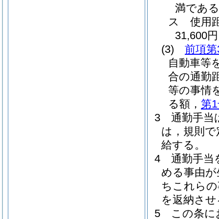
満である職
ス
使用
31,600円
(3)
前項第
自動車等
合の通勤
等の事情
る額，
第
3
通勤手当
は，規則で
給する。
4
通勤手当
める事由が
ちこれらの
を返納させ
5
この条に