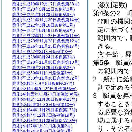
(級別定数)
附則
(平成19年12月17日条例第33号)
附則
(平成20年3月12日条例第3号)
第4条の2
附則
(平成21年5月29日条例第8号)
附則
(平成21年11月30日条例第14号)
び町の機関
附則
(平成22年3月10日条例第1号)
定に基づく
附則
(平成22年6月18日条例第9号)
附則
(平成22年11月25日条例第11号)
範囲内で，
附則
(平成23年11月26日条例第12号)
きる。
附則
(平成26年11月28日条例第17号)
附則
(平成27年3月4日条例第3号)
(初任給，
附則
(平成28年2月24日条例第3号)
第5条
職員
附則
(平成28年11月30日条例第19号)
附則
(平成29年2月28日条例第2号)
の範囲内で
附則
(平成30年1月1日条例第1号)
2
新たに給
附則
(平成30年11月30日条例第22号)
附則
(令和元年9月5日条例第32号)
則で定める
附則
(令和元年9月30日条例第36号)
附則
(令和元年11月29日条例第38号)
3
職員を昇
附則
(令和2年11月30日条例第28号)
することを
附則
(令和4年3月30日条例第10号)
附則
(令和4年11月29日条例第17号)
る必要な資
附則
(令和4年12月7日条例第19号)
現に属する
附則
(令和5年11月28日条例第15号)
附則
(令和7年1月21日条例第2号)
り，その者
附則
(令和7年2月28日条例第6号)