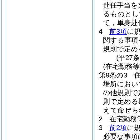
赴任手当を
るものとし
て，単身赴
4
前3項
に
関する事項
規則で定め
(平27
(在宅勤務等
第9条の3
場所におい
の他規則で
則で定める
えて命ぜら
2
在宅勤務
3
前2項
に
必要な事項