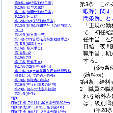
第9条の4
(特殊勤務手当)
第3条
この
第10条
(給与の減額)
暇等に関す
第11条
(時間外勤務手当)
第12条
(休日給)
間条例」と
第12条の2
(夜間勤務手当)
「正規の勤
第13条
(勤務1時間当たりの給与額の
算出)
て，初任給
第14条
(宿日直手当)
任手当，在
第14条の2
(管理職員特別勤務手当)
第15条
(退職手当)
日給，夜間
第16条
(期末手当)
職手当，期
第16条の2
第16条の3
する。
第17条
(勤勉手当)
第17条の2
(管理職手当)
(令5条
第17条の3
(定年前再任用短時間勤務
(給料表)
職員についての適用除外)
第18条
(休職者の給与)
第4条
給料
第19条
(専従休職者の給与)
2
職員の職
第20条
(給与の法定外控除)
第21条
(委任)
れを給料表
附則
は，級別職
附則
(平成17年11月30日条例第202号)
附則
(平成18年3月31日条例第4号)
(平28
附則
(平成19年3月12日条例第12号)