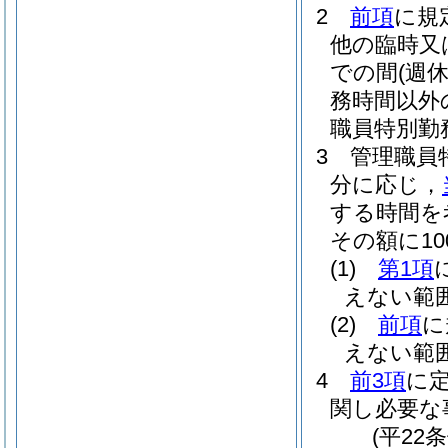
2
前項
に規
他の臨時又
での間
(週
務時間以外
職員特別勤
3
管理職員
分に応じ，
する時間を
その額に10
(1)
第1項
えない範
(2)
前項
に
えない範
4
前3項
に
関し必要な
(平22