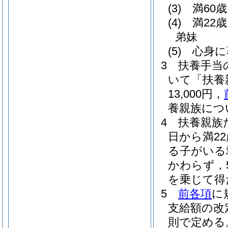
(3)
満60
(4)
満22
弟妹
(5)
心身に
3
扶養手当
いて「扶養
13,000円，
養親族につい
4
扶養親族
日から満2
る子がいる
かわらず，
を乗じて得
5
前各項
に
支給額の改
則で定める