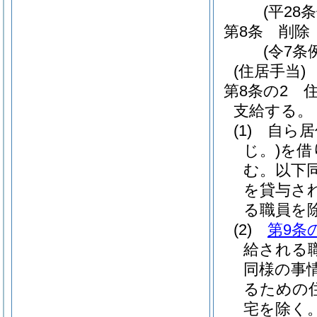
(平28
第8条
削除
(令7条例
(住居手当)
第8条の2
支給する。
(1)
自ら居
じ。)
を借
む。以下同
を貸与さ
る職員を除
(2)
第9条
給される
同様の事
るための
宅を除く。