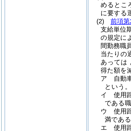
めるとこ
に要する
(2)
前項第
支給単位
の規定に
間勤務職
当たりの
あっては
得た額を減
ア
自動
という。
イ
使用
である職員
ウ
使用
満である職
エ
使用