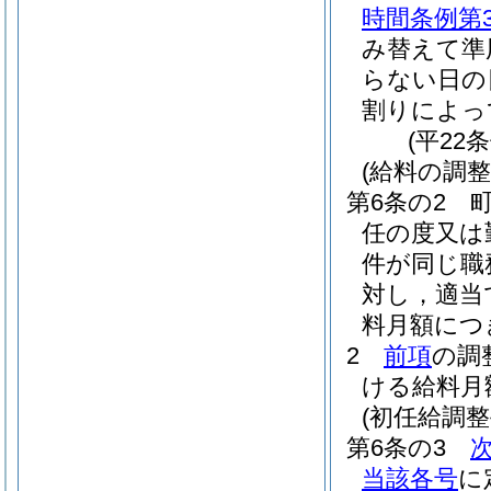
時間条例第
み替えて準
らない日の
割りによっ
(平22
(給料の調整
第6条の2
任の度又は
件が同じ職
対し，適当
料月額につ
2
前項
の調
ける給料月
(初任給調整
第6条の3
当該各号
に