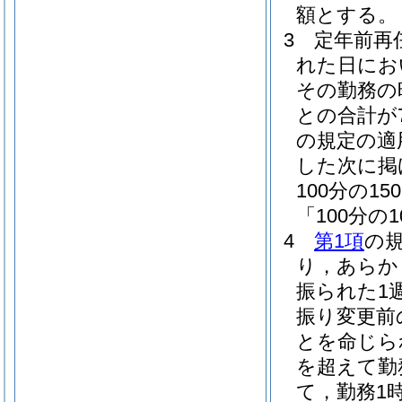
額とする。
3
定年前再
れた日にお
その勤務の
との合計が
の規定の適
した次に掲
100分の
「100分の
4
第1項
の
り，あらか
振られた1
振り変更前
とを命じら
を超えて勤
て，勤務1