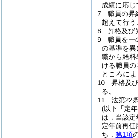
成績に応じ
7
職員の昇
超えて行う
8
昇格及び
9
職員を一
の基準を異
職から給料
ける職員の
ところによ
10
昇格及
る。
11
法第22
(以下「定
は，当該定
定年前再任
ち，
第1項