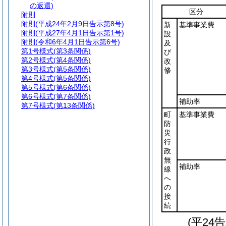
の返還)
区分
附則
附則
(平成24年2月9日告示第8号)
新
基準事業費
附則
(平成27年4月1日告示第1号)
設
附則
(令和6年4月1日告示第6号)
及
第1号様式
(第3条関係)
び
第2号様式
(第4条関係)
改
第3号様式
(第5条関係)
修
第4号様式
(第5条関係)
第5号様式
(第6条関係)
第6号様式
(第7条関係)
補助率
第7号様式
(第13条関係)
町
基準事業費
防
災
行
政
無
補助率
線
へ
の
接
続
(平24