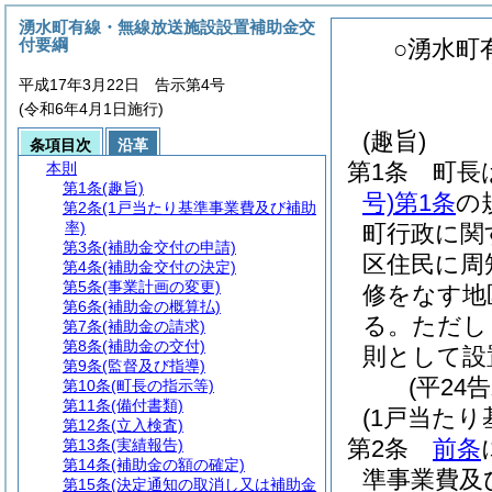
湧水町有線・無線放送施設設置補助金交
付要綱
○湧水町
平成17年3月22日 告示第4号
(令和6年4月1日施行)
(趣旨)
条項目次
沿革
第1条
町長
本則
第1条
(趣旨)
号)
第1条
の
第2条
(1戸当たり基準事業費及び補助
率)
町行政に関
第3条
(補助金交付の申請)
区住民に周
第4条
(補助金交付の決定)
第5条
(事業計画の変更)
修をなす地
第6条
(補助金の概算払)
る。
ただし
第7条
(補助金の請求)
第8条
(補助金の交付)
則として設
第9条
(監督及び指導)
(平24
第10条
(町長の指示等)
第11条
(備付書類)
(1戸当た
第12条
(立入検査)
第2条
前条
第13条
(実績報告)
第14条
(補助金の額の確定)
準事業費及
第15条
(決定通知の取消し又は補助金