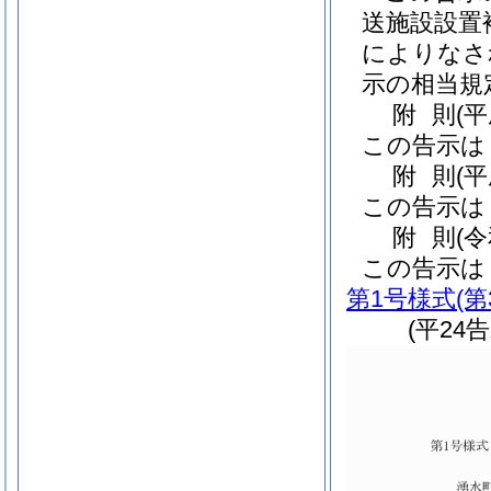
送施設設置
によりなさ
示の相当規
附
則
(
この告示は
附
則
(
この告示は
附
則
(
この告示は
第1号様式
(
(平24