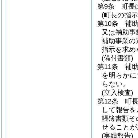
第9条
町長
(町長の指示
第10条
補
又は補助事
補助事業の
指示を求め
(備付書類)
第11条
補
を明らかに
らない。
(立入検査)
第12条
町
して報告を
帳簿書類そ
せることが
(実績報告)