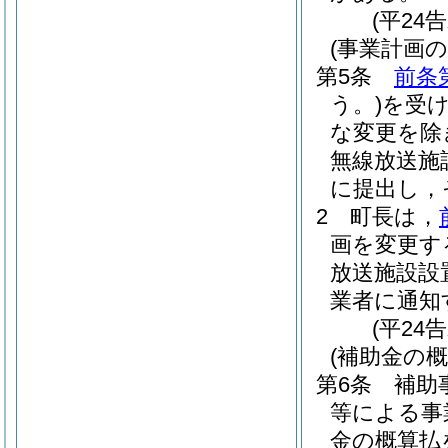
(平24
(事業計画の
第5条
前条
う。)
を受
な変更を除
無線放送施
に提出し，
2
町長は，
画を変更す
放送施設設
業者に通知
(平24
(補助金の概
第6条
補助
等による事
金の概算払