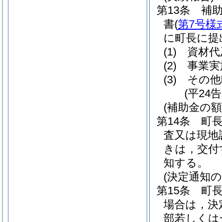
第13条
補
書
(
第7号様
に町長に提
(1)
資材代
(2)
事業実
(3)
その他
(平24
(補助金の額
第14条
町
査又は現地
きは，交付
知する。
(決定通知
第15条
町
場合は，決
部若しくは