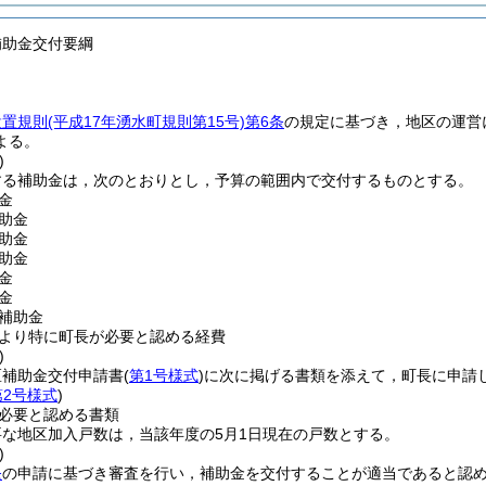
補助金交付要綱
設置規則
(平成17年湧水町規則第15号)
第6条
の規定に基づき，地区の運営
よる。
)
する補助金は，次のとおりとし，予算の範囲内で交付するものとする。
金
助金
助金
助金
金
金
補助金
より特に町長が必要と認める経費
)
区補助金交付申請書
(
第1号様式
)
に次に掲げる書類を添えて，町長に申請
第2号様式
)
必要と認める書類
な地区加入戸数は，当該年度の5月1日現在の戸数とする。
)
条
の申請に基づき審査を行い，補助金を交付することが適当であると認