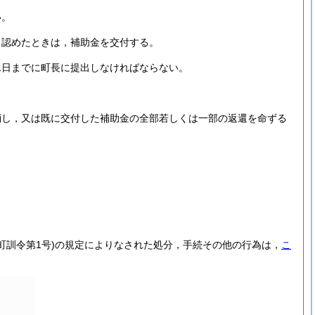
い。
と認めたときは，補助金を交付する。
1日までに町長に提出しなければならない。
消し，又は既に交付した補助金の全部若しくは一部の返還を命ずる
町訓令第1号)
の規定によりなされた処分，手続その他の行為は，
こ