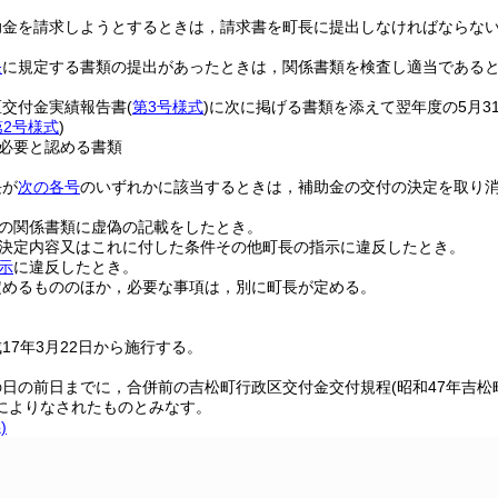
助金を請求しようとするときは，請求書を町長に提出しなければならな
条
に規定する書類の提出があったときは，関係書類を検査し適当である
区交付金実績報告書
(
第3号様式
)
に次に掲げる書類を添えて翌年度の5月3
第2号様式
)
必要と認める書類
長が
次の各号
のいずれかに該当するときは，補助金の交付の決定を取り
の関係書類に虚偽の記載をしたとき。
決定内容又はこれに付した条件その他町長の指示に違反したとき。
示
に違反したとき。
定めるもののほか，必要な事項は，別に町長が定める。
17年3月22日から施行する。
の日の前日までに，合併前の吉松町行政区交付金交付規程
(昭和47年吉松
によりなされたものとみなす。
)