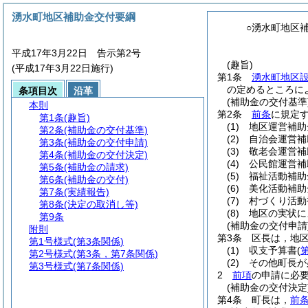
湧水町地区補助金交付要綱
○湧水町地区
平成17年3月22日 告示第2号
(趣旨)
(平成17年3月22日施行)
第1条
湧水町地区
の定めるところに
条項目次
沿革
(補助金の交付基準
本則
第2条
前条
に規定
第1条
(趣旨)
(1)
地区運営補助
第2条
(補助金の交付基準)
(2)
自治会運営補
第3条
(補助金の交付申請)
(3)
敬老会運営補
第4条
(補助金の交付決定)
(4)
公民館運営補
第5条
(補助金の請求)
(5)
福祉活動補助
第6条
(補助金の交付)
(6)
美化活動補助
第7条
(実績報告)
(7)
村づくり活動
第8条
(決定の取消し等)
(8)
地区の実状に
第9条
(補助金の交付申請
附則
第3条
区長は，地
第1号様式
(第3条関係)
(1)
収支予算書
(
第2号様式
(第3条，第7条関係)
(2)
その他町長が
第3号様式
(第7条関係)
2
前項
の申請に必要
(補助金の交付決定
第4条
町長は，
前