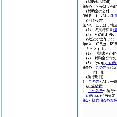
(補助金の請求)
第5条
区長は，補
(補助金の交付)
第6条
町長は，
前
(実績報告)
第7条
区長は，地
(1)
収支精算書
(
(2)
その他町長が
(決定の取消し等)
第8条
町長は，区
ものとする。
(1)
申請書その他
(2)
補助金交付の
(3)
その他
この告
第9条
この告示
に
附
則
(施行期日)
1
この告示
は，平成
(経過措置)
2
この告示
の施行
の告示
の相当規定
第1号様式
(第3条関係