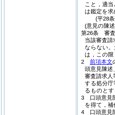
こと，適当
は鑑定を求
(平28
(意見の陳述
第26条
審
当該審査請
ならない。
は，この限
2
前項本文
頭意見陳述
審査請求人
する処分庁
るものとす
3
口頭意見
を得て，補
4
口頭意見