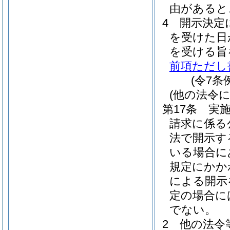
由があると
4
開示決定
を受けた日
を受ける旨
前項ただし
(令7条
(他の法令
第17条
実
請求に係る
法で開示す
いる場合に
規定にかか
による開示
定の場合に
でない。
2
他の法令