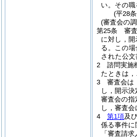
い。
その職
(平28
(審査会の調
第25条
審
に対し，開
る。
この場
された公文
2
諮問実施
たときは，
3
審査会は
し，開示決
審査会の指
し，審査会
4
第1項
及
係る事件に
「審査請求