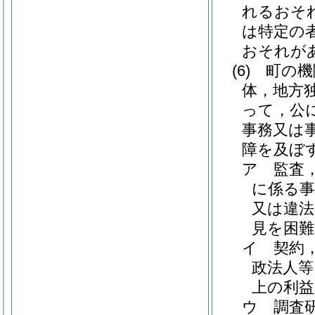
れるおそ
は特定の
おそれが
(6)
町の機
体，地方
って，公
事務又は
障を及ぼ
ア
監査
に係る事
又は違法
見を困
イ
契約
政法人等
上の利
ウ
調査