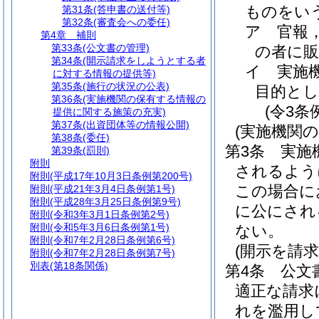
ものをい
第31条
(答申書の送付等)
第32条
(審査会への委任)
ア
官報
第4章
補則
第33条
(公文書の管理)
の者に
第34条
(開示請求をしようとする者
イ
実施
に対する情報の提供等)
第35条
(施行の状況の公表)
目的と
第36条
(実施機関の保有する情報の
(令3条
提供に関する施策の充実)
第37条
(出資団体等の情報公開)
(実施機関の
第38条
(委任)
第3条
実施
第39条
(罰則)
附則
されるよう
附則
(平成17年10月3日条例第200号)
この場合に
附則
(平成21年3月4日条例第1号)
附則
(平成28年3月25日条例第9号)
に公にされ
附則
(令和3年3月1日条例第2号)
附則
(令和5年3月6日条例第1号)
ない。
附則
(令和7年2月28日条例第6号)
(開示を請
附則
(令和7年2月28日条例第7号)
別表
(第18条関係)
第4条
公文
適正な請求
れを濫用し