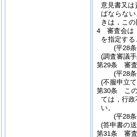
意見書又は
ばならない
きは，この
4
審査会は
を指定する
(平28
(調査審議手
第29条
審
(平28
(不服申立て
第30条
こ
ては，行政
い。
(平28
(答申書の送
第31条
審