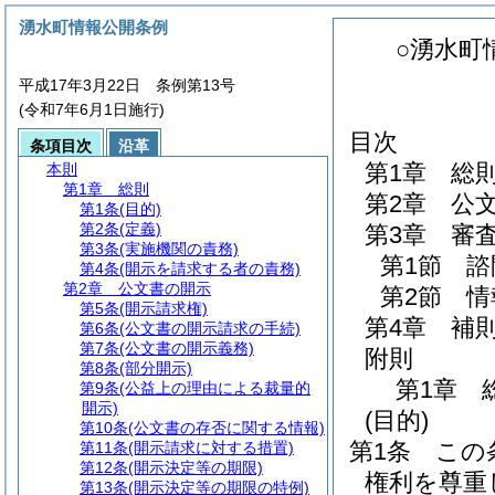
湧水町情報公開条例
○湧水町
平成17年3月22日 条例第13号
(令和7年6月1日施行)
目次
条項目次
沿革
第1章
総
本則
第1章
総則
第2章
公
第1条
(目的)
第2条
(定義)
第3章
審
第3条
(実施機関の責務)
第1節
諮
第4条
(開示を請求する者の責務)
第2章
公文書の開示
第2節
情
第5条
(開示請求権)
第4章
補
第6条
(公文書の開示請求の手続)
第7条
(公文書の開示義務)
附則
第8条
(部分開示)
第1章
第9条
(公益上の理由による裁量的
開示)
(目的)
第10条
(公文書の存否に関する情報)
第1条
この
第11条
(開示請求に対する措置)
第12条
(開示決定等の期限)
権利を尊重
第13条
(開示決定等の期限の特例)