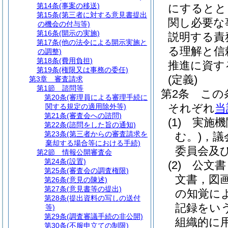
第14条
(事案の移送)
にするとと
第15条
(第三者に対する意見書提出
関し必要な
の機会の付与等)
第16条
(開示の実施)
説明する責
第17条
(他の法令による開示実施と
る理解と信
の調整)
第18条
(費用負担)
推進に資す
第19条
(権限又は事務の委任)
(定義)
第3章
審査請求
第1節
諮問等
第2条
この
第20条
(審理員による審理手続に
それぞれ
当
関する規定の適用除外等)
第21条
(審査会への諮問)
(1)
実施機
第22条
(諮問をした旨の通知)
第23条
(第三者からの審査請求を
む。)
，議
棄却する場合等における手続)
委員会及
第2節
情報公開審査会
第24条
(設置)
(2)
公文書
第25条
(審査会の調査権限)
文書，図
第26条
(意見の陳述)
第27条
(意見書等の提出)
の知覚に
第28条
(提出資料の写しの送付
記録をい
等)
第29条
(調査審議手続の非公開)
組織的に
第30条
(不服申立ての制限)