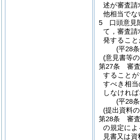
述が審査請
他相当でな
5
口頭意見
て，審査請
発すること
(平28
(意見書等の
第27条
審
することが
すべき相当
しなければ
(平28
(提出資料
第28条
審
の規定によ
見書又は資