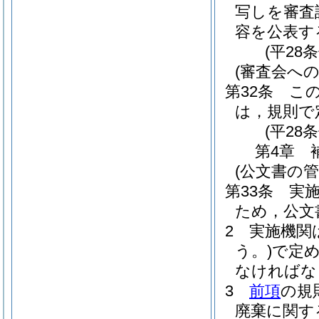
写しを審査
容を公表す
(平28
(審査会への
第32条
こ
は，規則で
(平28
第4章
(公文書の管
第33条
実
ため，公文
2
実施機関
う。)
で定
なければな
3
前項
の規
廃棄に関す