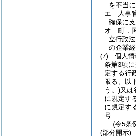
を不当
エ
人事
確保に
オ
町，
立行政法
の企業経
(7)
個人情
条第3項
定する行
限る。以
う。)
又は
に規定す
に規定す
号
(令5条
(部分開示)