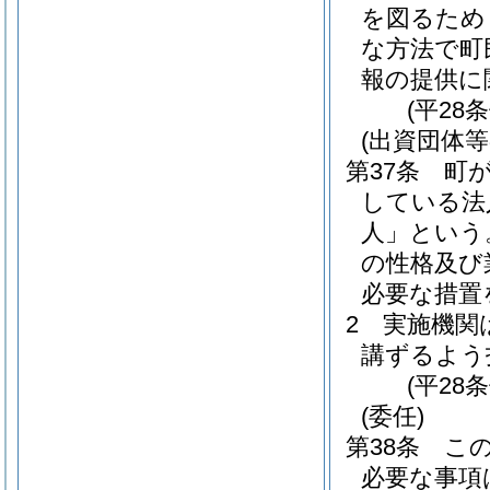
を図るため
な方法で町
報の提供に
(平28
(出資団体等
第37条
町
している法
人」という
の性格及び
必要な措置
2
実施機関
講ずるよう
(平28
(委任)
第38条
こ
必要な事項