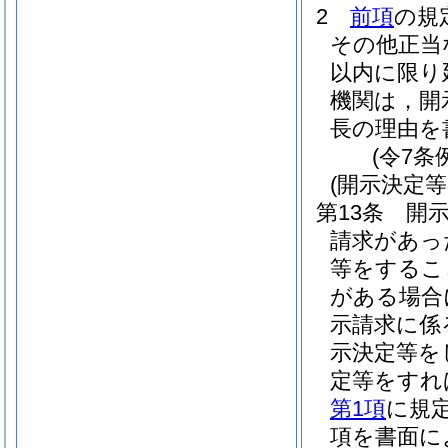
2
前項
の規
その他正当
以内に限り
機関は，開
長の理由を
(令7条
(開示決定
第13条
開
請求があっ
等をするこ
がある場合
示請求に係
示決定等を
定等をすれ
第1項
に規
項を書面に