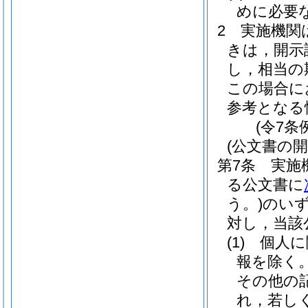
めに必要
2
実施機関
きは，開示
し，相当の
この場合に
参考となる
(令7条
(公文書の開
第7条
実施
る公文書に
う。)
のい
対し，当該
(1)
個人に
報を除く。
その他の
れ，若し