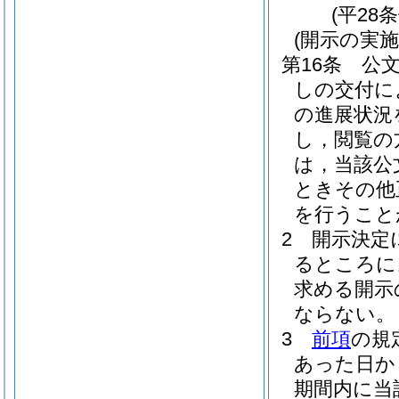
(平28
(開示の実施
第16条
公
しの交付に
の進展状況
し，閲覧の
は，当該公
ときその他
を行うこと
2
開示決定
るところに
求める開示
ならない。
3
前項
の規
あった日か
期間内に当