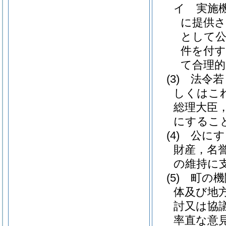
イ
実施
に提供
として
件を付す
て合理
(3)
法令若
しくはこ
総理大臣
にするこ
(4)
公にす
財産，名
の維持に
(5)
町の機
体及び地
討又は協
率直な意