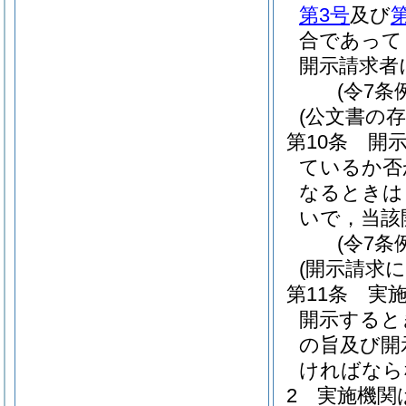
第3号
及び
合であって
開示請求者
(令7条
(公文書の
第10条
開
ているか否
なるときは
いで，当該
(令7条
(開示請求
第11条
実
開示すると
の旨及び開
ければなら
2
実施機関