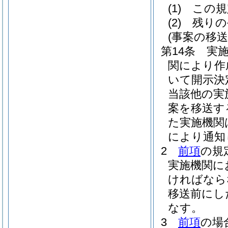
(1)
この規
(2)
残りの
(事案の移送
第14条
実
関により作
いて開示決
当該他の実
案を移送す
た実施機関
により通知
2
前項
の規
実施機関に
ければなら
移送前にし
なす。
3
前項
の場