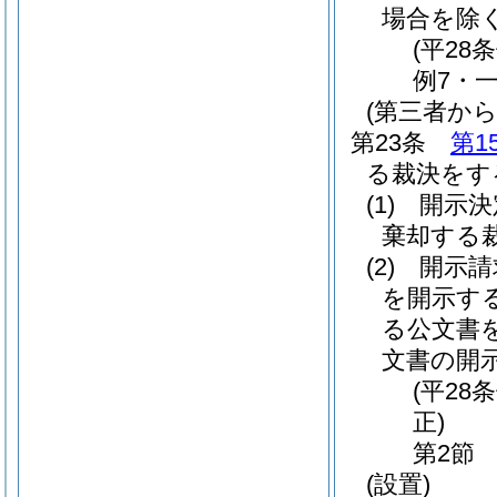
場合を除く
(平28
例7・一
(第三者か
第23条
第1
る裁決をす
(1)
開示決
棄却する
(2)
開示請
を開示す
る公文書
文書の開
(平2
正)
第2節
(設置)