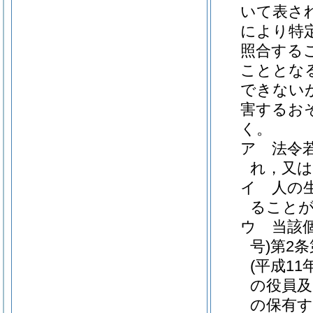
いて表さ
により特
照合する
こととな
できない
害するお
く。
ア
法令
れ，又
イ
人の
ること
ウ
当該
号)
第2
(平成11
の役員及
の保有す