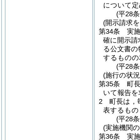
について定
(平28
(開示請求
第34条
実
確に開示請
る公文書の
するものの
(平28
(施行の状況
第35条
町
いて報告を
2
町長は，
表するもの
(平28
(実施機関
第36条
実