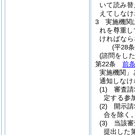
いて読み替
えてしなけ
3
実施機関
れを尊重し
ければなら
(平28
(諮問をした
第22条
前条
実施機関」
通知しなけ
(1)
審査請
定する参
(2)
開示請
合を除く。
(3)
当該審
提出した