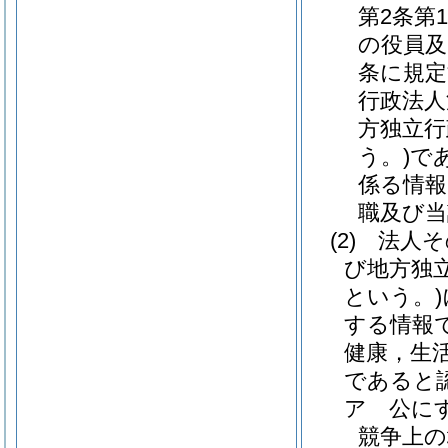
第2条第
の役員及
条に規定
行政法人
方独立行
う。)
で
係る情報
職及び当
(2)
法人そ
び地方独
という。)
する情報
健康，生
であると
ア
公に
競争上