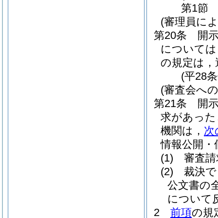
第1節
(審理員に
第20条
開
については
の規定は，
(平28
(審査会への
第21条
開
求があった
機関は，
次
情報公開・
(1)
審査請
(2)
裁決で
公文書の
について
2
前項
の規