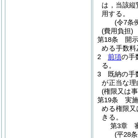
は，当該縦
用する。
(令7条
(費用負担)
第18条
開
める手数料
2
前項
の手
る。
3
既納の手
が正当な理
(権限又は事
第19条
実
める権限又
きる。
第3章
(平28