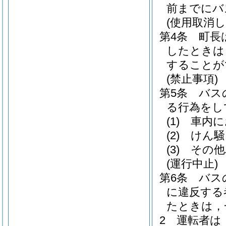
前までにバ
(使用取消し
第4条
町長
したときは
することが
(禁止事項)
第5条
バス
る行為をし
(1)
車内に
(2)
けん騒
(3)
その他
(運行中止)
第6条
バス
に違反する
たときは，
2
運転者は