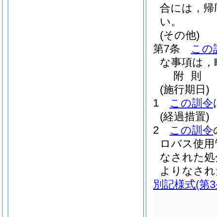
合には，帰
い。
(その他)
第7条
この
な事項は，
附
則
(施行期日)
1
この訓令
(経過措置)
2
この訓令
ロバス使用
なされた処
よりなされ
別記様式
(第