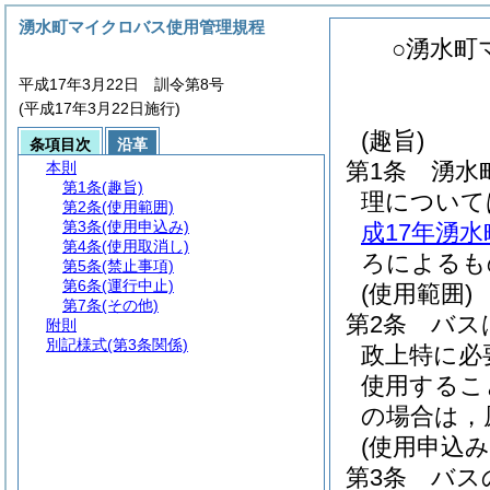
湧水町マイクロバス使用管理規程
○湧水町
平成17年3月22日 訓令第8号
(平成17年3月22日施行)
(趣旨)
条項目次
沿革
第1条
湧水
本則
第1条
(趣旨)
理について
第2条
(使用範囲)
第3条
(使用申込み)
成17年湧水
第4条
(使用取消し)
ろによるも
第5条
(禁止事項)
第6条
(運行中止)
(使用範囲)
第7条
(その他)
第2条
バス
附則
別記様式
(第3条関係)
政上特に必
使用するこ
の場合は，
(使用申込み
第3条
バス