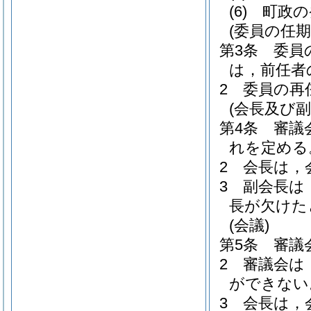
(6)
町政の
(委員の任期
第3条
委員
は，前任者
2
委員の再
(会長及び副
第4条
審議
れを定める
2
会長は，
3
副会長は
長が欠けた
(会議)
第5条
審議
2
審議会は
ができない
3
会長は，