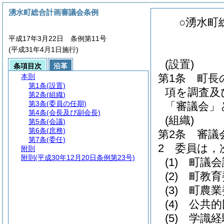
湧水町総合計画審議会条例
○湧水町
平成17年3月22日 条例第11号
(平成31年4月1日施行)
(設置)
条項目次
沿革
第1条
町長
本則
第1条
(設置)
項を調査及
第2条
(組織)
第3条
(委員の任期)
「審議会」
第4条
(会長及び副会長)
(組織)
第5条
(会議)
第6条
(庶務)
第2条
審議
第7条
(委任)
2
委員は，
附則
附則
(平成30年12月20日条例第23号)
(1)
町議会
(2)
町教育
(3)
町農業
(4)
公共的
(5)
学識経