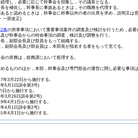
を総理し，必要に応じて幹事会を招集し，その議長となる。
事長を補佐し，幹事長に事故あるときは，その職務を代理する。
があると認めるときは，幹事会に幹事以外の者の出席を求め，説明又は
2・一部改正)
2条
の所掌事項において重要事項案件の調査及び検討を行うため，必要
部及び幹事会からの特命事項の調査，検討及び調整を行う。
会長，副部会長及び部員をもって組織する。
長，副部会長及び部会員は，本部長が指名する者をもって充てる。
事会の庶務は，総務課において処理する。
定めるもののほか，本部，幹事会及び専門部会の運営に関し必要な事項
7年3月22日から施行する。
8年5月1日
訓令第3号)
の日から施行する。
9年3月26日
訓令第2号)
9年4月1日から施行する。
1年4月1日
訓令第2号)
1年4月1日から施行する。