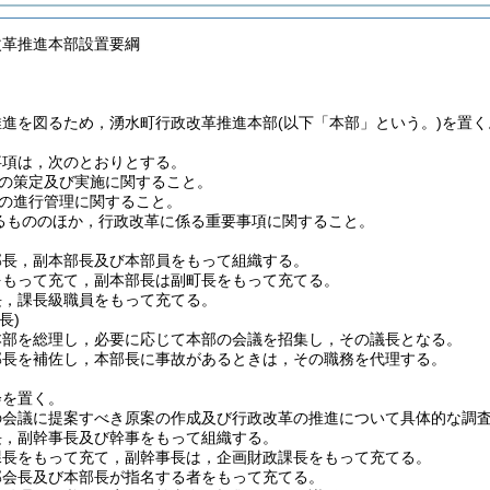
改革推進本部設置要綱
推進を図るため，湧水町行政改革推進本部
(以下「本部」という。)
を置く
事項は，次のとおりとする。
の策定及び実施に関すること。
の進行管理に関すること。
るもののほか，行政改革に係る重要事項に関すること。
部長，副本部長及び本部員をもって組織する。
をもって充て，副本部長は副町長をもって充てる。
長，課長級職員をもって充てる。
長)
本部を総理し，必要に応じて本部の会議を招集し，その議長となる。
部長を補佐し，本部長に事故があるときは，その職務を代理する。
会を置く。
の会議に提案すべき原案の作成及び行政改革の推進について具体的な調
長，副幹事長及び幹事をもって組織する。
課長をもって充て，副幹事長は，企画財政課長をもって充てる。
部会長及び本部長が指名する者をもって充てる。