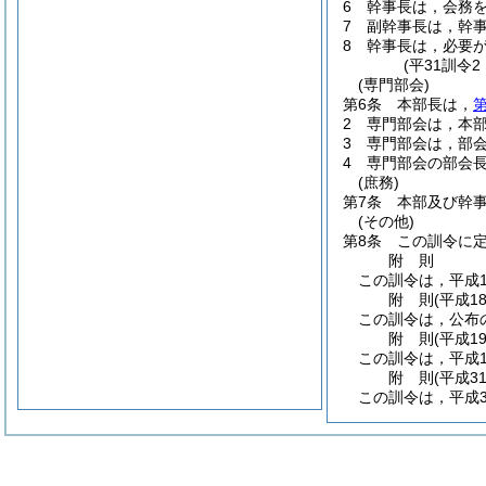
6
幹事長は，会務
7
副幹事長は，幹
8
幹事長は，必要
(平31訓令
(専門部会)
第6条
本部長は，
第
2
専門部会は，本
3
専門部会は，部
4
専門部会の部会
(庶務)
第7条
本部及び幹
(その他)
第8条
この訓令に
附
則
この訓令は，平成1
附
則
(平成1
この訓令は，公布
附
則
(平成1
この訓令は，平成1
附
則
(平成3
この訓令は，平成3