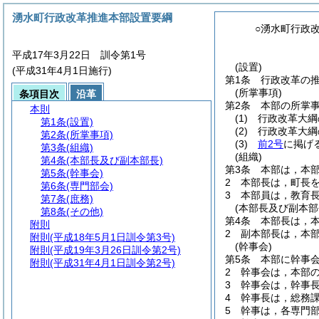
湧水町行政改革推進本部設置要綱
○湧水町行政
平成17年3月22日 訓令第1号
(設置)
(平成31年4月1日施行)
第1条
行政改革の
(所掌事項)
条項目次
沿革
第2条
本部の所掌
本則
(1)
行政改革大綱
第1条
(設置)
(2)
行政改革大綱
第2条
(所掌事項)
(3)
前2号
に掲げ
第3条
(組織)
(組織)
第4条
(本部長及び副本部長)
第3条
本部は，本
第5条
(幹事会)
2
本部長は，町長
第6条
(専門部会)
3
本部員は，教育
第7条
(庶務)
(本部長及び副本部
第8条
(その他)
第4条
本部長は，
附則
2
副本部長は，本
附則
(平成18年5月1日訓令第3号)
(幹事会)
附則
(平成19年3月26日訓令第2号)
第5条
本部に幹事
附則
(平成31年4月1日訓令第2号)
2
幹事会は，本部
3
幹事会は，幹事
4
幹事長は，総務
5
幹事は，各専門