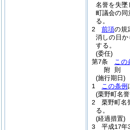
名誉を失墜
町議会の同
る。
2
前項
の規
消しの日か
する。
(委任)
第7条
この
附
則
(施行期日)
1
この条例
(栗野町名
2
栗野町名
る。
(経過措置)
3
平成17