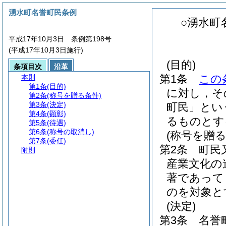
湧水町名誉町民条例
○湧水町
平成17年10月3日 条例第198号
(平成17年10月3日施行)
(目的)
条項目次
沿革
第1条
この
本則
第1条
(目的)
に対し，そ
第2条
(称号を贈る条件)
第3条
(決定)
町民」とい
第4条
(顕彰)
るものとす
第5条
(待遇)
第6条
(称号の取消し)
(称号を贈る
第7条
(委任)
第2条
町民
附則
産業文化の
著であって
のを対象と
(決定)
第3条
名誉