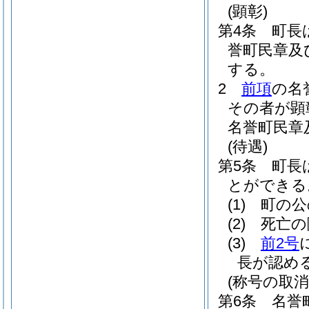
(顕彰)
第4条
町長
誉町民章及
する。
2
前項
の名
その者が顕
名誉町民章
(待遇)
第5条
町長
とができる
(1)
町の公
(2)
死亡の
(3)
前2号
長が認め
(称号の取消
第6条
名誉