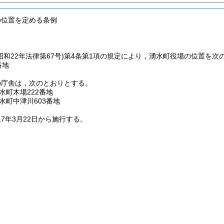
の位置を定める条例
昭和22年法律第67号)
第4条第1項の規定により，湧水町役場の位置を次
番地
の庁舎は，次のとおりとする。
水町木場222番地
水町中津川603番地
17年3月22日から施行する。