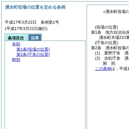
湧水町役場の位置を定める条例
○湧水町役場
平成17年3月22日 条例第1号
(役場の位置)
(平成17年3月22日施行)
第1条
地方自治法
(
湧水町木場222
条項目次
沿革
(庁舎の位置)
本則
第2条
湧水町役場
第1条
(役場の位置)
(1)
栗野庁舎 湧
第2条
(庁舎の位置)
(2)
吉松庁舎 湧
附則
附
則
この条例
は，平成